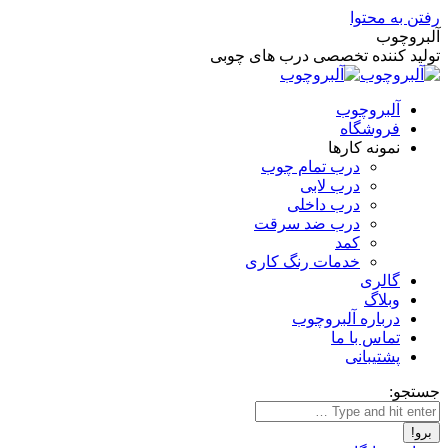
رفتن به محتوا
آلبروچوب
تولید کننده تخصصی درب های چوبی
آلبروچوب
فروشگاه
نمونه کارها
درب تمام چوب
درب لابی
درب داخلی
درب ضد سرقت
کمد
خدمات رنگ کاری
گالری
وبلاگ
درباره آلبروچوب
تماس با ما
پشتیبانی
جستجو: