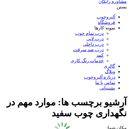
مشاوره رایگان
بستن
آلبروچوب
فروشگاه
نمونه کارها
درب تمام چوب
درب لابی
درب داخلی
درب ضد سرقت
کمد
خدمات رنگ کاری
گالری
وبلاگ
درباره آلبروچوب
تماس با ما
پشتیبانی
آرشیو برچسب ها:
موارد مهم در
نگهداری چوب سفید
مکان شما: