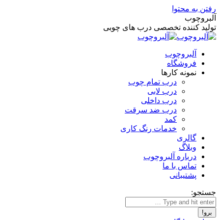
رفتن به محتوا
آلبروچوب
تولید کننده تخصصی درب های چوبی
آلبروچوب
فروشگاه
نمونه کارها
درب تمام چوب
درب لابی
درب داخلی
درب ضد سرقت
کمد
خدمات رنگ کاری
گالری
وبلاگ
درباره آلبروچوب
تماس با ما
پشتیبانی
جستجو: