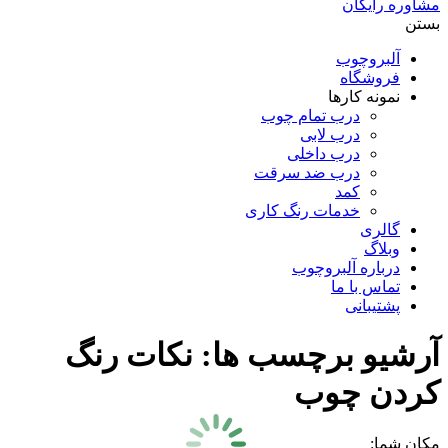
مشاوره رایگان
بستن
آلبروچوب
فروشگاه
نمونه کارها
درب تمام چوب
درب لابی
درب داخلی
درب ضد سرقت
کمد
خدمات رنگ کاری
گالری
وبلاگ
درباره آلبروچوب
تماس با ما
پشتیبانی
آرشیو برچسب ها:
نکات رنگ
کردن چوب
مکان شما: