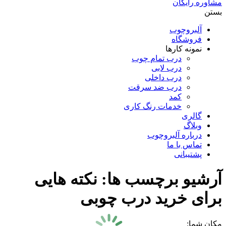
مشاوره رایگان
بستن
آلبروچوب
فروشگاه
نمونه کارها
درب تمام چوب
درب لابی
درب داخلی
درب ضد سرقت
کمد
خدمات رنگ کاری
گالری
وبلاگ
درباره آلبروچوب
تماس با ما
پشتیبانی
آرشیو برچسب ها:
نکته هایی
برای خرید درب چوبی
مکان شما: