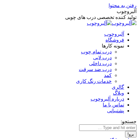
رفتن به محتوا
آلبروچوب
تولید کننده تخصصی درب های چوبی
آلبروچوب
فروشگاه
نمونه کارها
درب تمام چوب
درب لابی
درب داخلی
درب ضد سرقت
کمد
خدمات رنگ کاری
گالری
وبلاگ
درباره آلبروچوب
تماس با ما
پشتیبانی
جستجو: