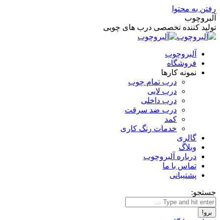
رفتن به محتوا
آلبروچوب
تولید کننده تخصصی درب های چوبی
آلبروچوب
فروشگاه
نمونه کارها
درب تمام چوب
درب لابی
درب داخلی
درب ضد سرقت
کمد
خدمات رنگ کاری
گالری
وبلاگ
درباره آلبروچوب
تماس با ما
پشتیبانی
جستجو: