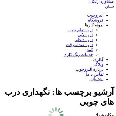
مشاوره رایگان
بستن
آلبروچوب
فروشگاه
نمونه کارها
درب تمام چوب
درب لابی
درب داخلی
درب ضد سرقت
کمد
خدمات رنگ کاری
گالری
وبلاگ
درباره آلبروچوب
تماس با ما
پشتیبانی
آرشیو برچسب ها:
نگهداری درب
های چوبی
مکان شما: