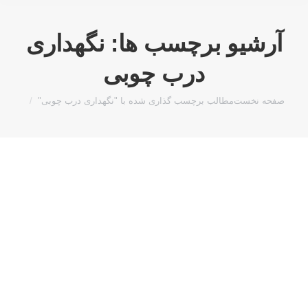
آرشیو برچسب ها:
نگهداری
درب چوبی
مکان شما:
صفحه نخست
مطالب برچسب گذاری شده با "نگهداری درب چوبی"