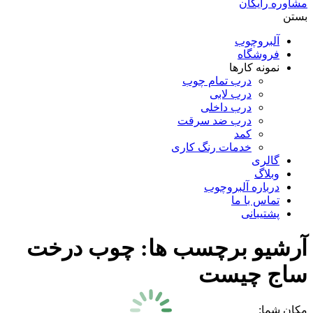
مشاوره رایگان
بستن
آلبروچوب
فروشگاه
نمونه کارها
درب تمام چوب
درب لابی
درب داخلی
درب ضد سرقت
کمد
خدمات رنگ کاری
گالری
وبلاگ
درباره آلبروچوب
تماس با ما
پشتیبانی
آرشیو برچسب ها:
چوب درخت
ساج چیست
مکان شما: