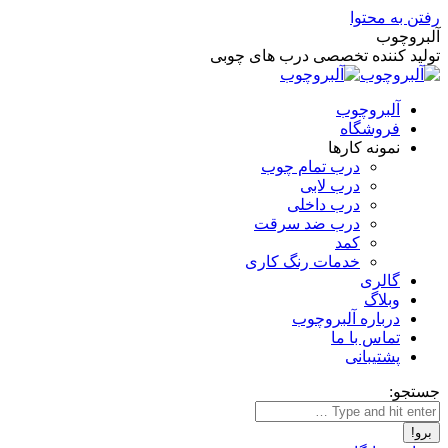
رفتن به محتوا
آلبروچوب
تولید کننده تخصصی درب های چوبی
آلبروچوب
فروشگاه
نمونه کارها
درب تمام چوب
درب لابی
درب داخلی
درب ضد سرقت
کمد
خدمات رنگ کاری
گالری
وبلاگ
درباره آلبروچوب
تماس با ما
پشتیبانی
جستجو: