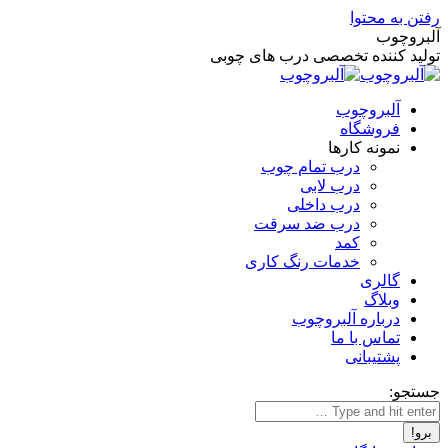
رفتن به محتوا
آلبروچوب
تولید کننده تخصصی درب های چوبی
آلبروچوب
فروشگاه
نمونه کارها
درب تمام چوب
درب لابی
درب داخلی
درب ضد سرقت
کمد
خدمات رنگ کاری
گالری
وبلاگ
درباره آلبروچوب
تماس با ما
پشتیبانی
جستجو: