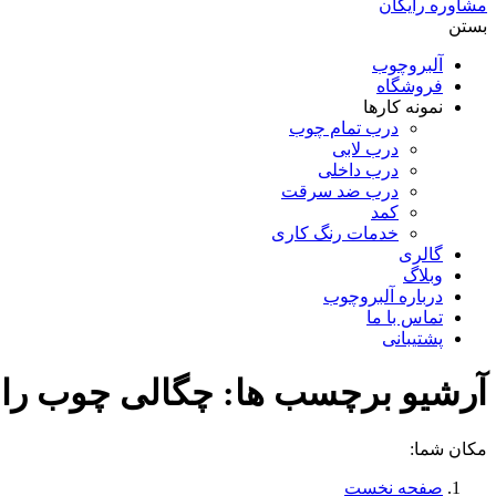
مشاوره رایگان
بستن
آلبروچوب
فروشگاه
نمونه کارها
درب تمام چوب
درب لابی
درب داخلی
درب ضد سرقت
کمد
خدمات رنگ کاری
گالری
وبلاگ
درباره آلبروچوب
تماس با ما
پشتیبانی
آرشیو برچسب ها:
چگالی چوب ر
مکان شما:
صفحه نخست