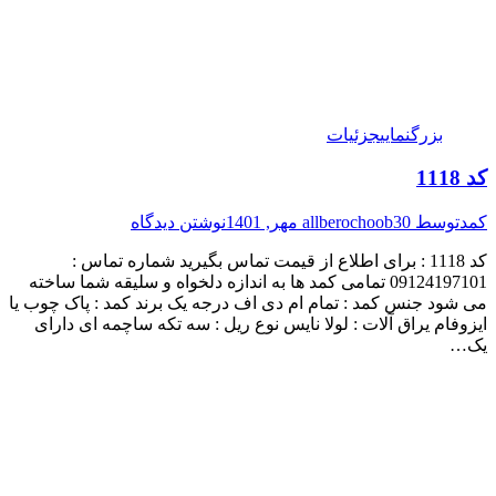
بزرگنمایی
جزئیات
کد 1118
کمد
توسط
30 مهر, 1401
allberochoob
نوشتن دیدگاه
کد 1118 : برای اطلاع از قیمت تماس بگیرید شماره تماس :
09124197101 تمامی کمد ها به اندازه دلخواه و سلیقه شما ساخته
می شود جنس کمد : تمام ام دی اف درجه یک برند کمد : پاک چوب یا
ایزوفام یراق آلات : لولا نایس نوع ریل : سه تکه ساچمه ای دارای
یک…