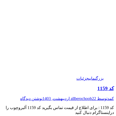
بزرگنمایی
جزئیات
کد 1159
کمد
توسط
22 اردیبهشت, 1403
allberochoob
نوشتن دیدگاه
کد 1159 : برای اطلاع از قیمت تماس بگیرید کد 1159 آلبروچوب را
دراینستاگرام دنبال کنید