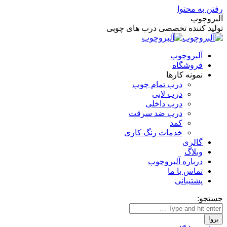
رفتن به محتوا
آلبروچوب
تولید کننده تخصصی درب های چوبی
آلبروچوب
فروشگاه
نمونه کارها
درب تمام چوب
درب لابی
درب داخلی
درب ضد سرقت
کمد
خدمات رنگ کاری
گالری
وبلاگ
درباره آلبروچوب
تماس با ما
پشتیبانی
جستجو: