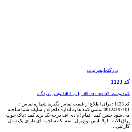
بزرگنمایی
جزئیات
کد 1123
کمد
توسط
3 آبان, 1401
allberochoob
نوشتن دیدگاه
کد 1123 : برای اطلاع از قیمت تماس بگیرید شماره تماس :
09124197101 تمامی کمد ها به اندازه دلخواه و سلیقه شما ساخته
می شود جنس کمد : تمام ام دی اف درجه یک برند کمد : پاک چوب
یراق آلات : لولا نایس نوع ریل : سه تکه ساچمه ای دارای یک سال
گارانتی…