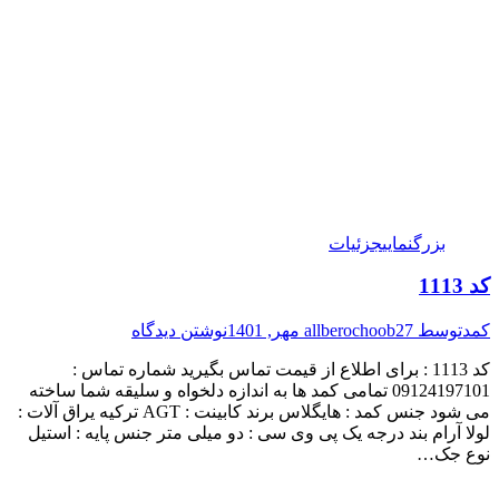
بزرگنمایی
جزئیات
کد 1113
کمد
توسط
27 مهر, 1401
allberochoob
نوشتن دیدگاه
کد 1113 : برای اطلاع از قیمت تماس بگیرید شماره تماس :
09124197101 تمامی کمد ها به اندازه دلخواه و سلیقه شما ساخته
می شود جنس کمد : هایگلاس برند کابینت : AGT ترکیه یراق آلات :
لولا آرام بند درجه یک پی وی سی : دو میلی متر جنس پایه : استیل
نوع جک…