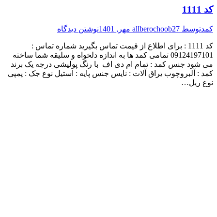
کد 1111
کمد
توسط
27 مهر, 1401
allberochoob
نوشتن دیدگاه
کد 1111 : برای اطلاع از قیمت تماس بگیرید شماره تماس :
09124197101 تمامی کمد ها به اندازه دلخواه و سلیقه شما ساخته
می شود جنس کمد : تمام ام دی اف با رنگ پولیشی درجه یک برند
کمد : آلبروچوب یراق آلات : نایس جنس پایه : استیل نوع جک : پمپی
نوع ریل…