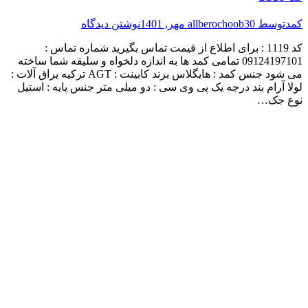
کمد
توسط
30 مهر, 1401
allberochoob
نوشتن دیدگاه
کد 1119 : برای اطلاع از قیمت تماس بگیرید شماره تماس :
09124197101 تمامی کمد ها به اندازه دلخواه و سلیقه شما ساخته
می شود جنس کمد : هایگلاس برند کابینت : AGT ترکیه یراق آلات :
لولا آرام بند درجه یک پی وی سی : دو میلی متر جنس پایه : استیل
نوع جک…