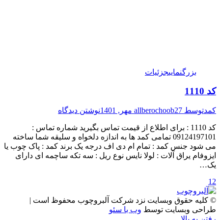
بزرگنمایی
جزئیات
کد 1110
کمد
توسط
27 مهر, 1401
allberochoob
نوشتن دیدگاه
کد 1110 : برای اطلاع از قیمت تماس بگیرید شماره تماس :
09124197101 تمامی کمد ها به اندازه دلخواه و سلیقه شما ساخته
می شود جنس کمد : تمام ام دی اف درجه یک برند کمد : پاک چوب یا
ایزوفام یراق آلات : لولا نایس نوع ریل : سه تکه ساچمه ای دارای
یک…
1
2
© کلیه حقوق وبسایت نزد شرکت آلبروچوب محفوظ است |
طراحی وبسایت توسط
وب با سئو
رفتن به بالا