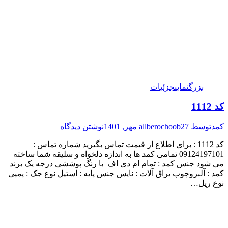
بزرگنمایی
جزئیات
کد 1112
کمد
توسط
27 مهر, 1401
allberochoob
نوشتن دیدگاه
کد 1112 : برای اطلاع از قیمت تماس بگیرید شماره تماس :
09124197101 تمامی کمد ها به اندازه دلخواه و سلیقه شما ساخته
می شود جنس کمد : تمام ام دی اف با رنگ پوششی درجه یک برند
کمد : آلبروچوب یراق آلات : نایس جنس پایه : استیل نوع جک : پمپی
نوع ریل…