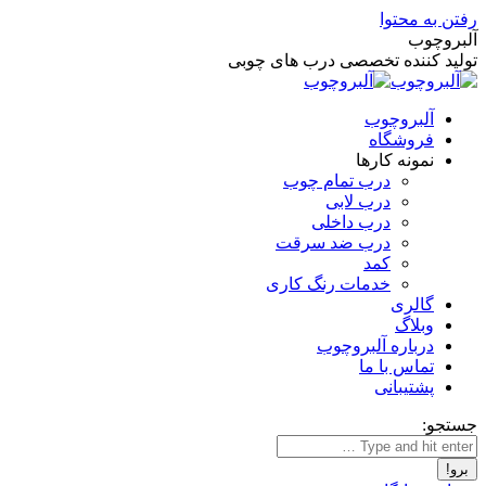
رفتن به محتوا
آلبروچوب
تولید کننده تخصصی درب های چوبی
آلبروچوب
فروشگاه
نمونه کارها
درب تمام چوب
درب لابی
درب داخلی
درب ضد سرقت
کمد
خدمات رنگ کاری
گالری
وبلاگ
درباره آلبروچوب
تماس با ما
پشتیبانی
جستجو: