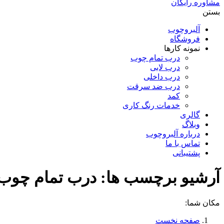
مشاوره رایگان
بستن
آلبروچوب
فروشگاه
نمونه کارها
درب تمام چوب
درب لابی
درب داخلی
درب ضد سرقت
کمد
خدمات رنگ کاری
گالری
وبلاگ
درباره آلبروچوب
تماس با ما
پشتیبانی
آرشیو برچسب ها:
درب تمام چوب
مکان شما:
صفحه نخست