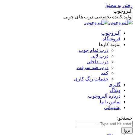
رفتن به محتوا
آلبروچوب
تولید کننده تخصصی درب های چوبی
آلبروچوب
فروشگاه
نمونه کارها
درب تمام چوب
درب لابی
درب داخلی
درب ضد سرقت
کمد
خدمات رنگ کاری
گالری
وبلاگ
درباره آلبروچوب
تماس با ما
پشتیبانی
جستجو: