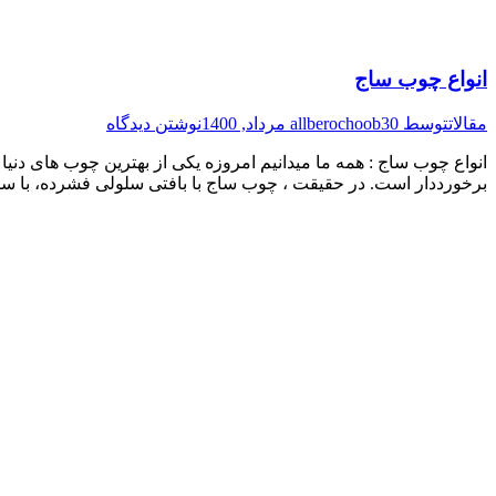
انواع چوب ساج
مقالات
توسط
30 مرداد, 1400
allberochoob
نوشتن دیدگاه
انواع چوب ساج : همه ما میدانیم امروزه یکی از بهترین چوب های دنی
برخورددار است. در حقیقت ، چوب ساج با بافتی سلولی فشرده​​، ب