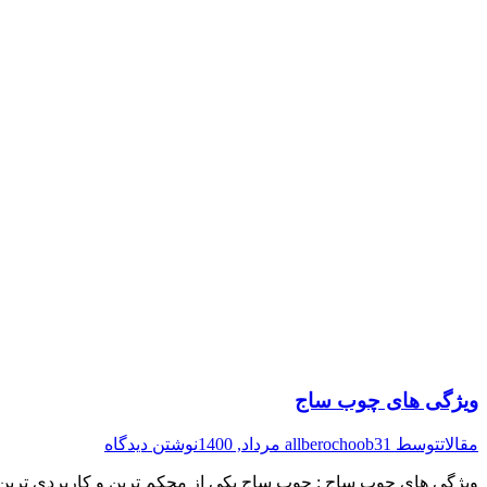
ویژگی های چوب ساج
مقالات
توسط
31 مرداد, 1400
allberochoob
نوشتن دیدگاه
ویژگی های چوب ساج : چوب ساج یکی از محکم ترین و کاربردی ترین چو