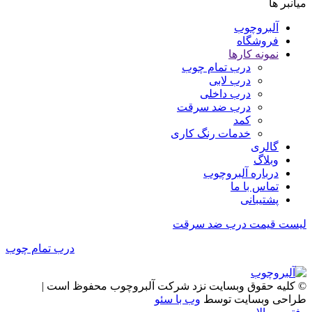
میانبر ها
آلبروچوب
فروشگاه
نمونه کارها
درب تمام چوب
درب لابی
درب داخلی
درب ضد سرقت
کمد
خدمات رنگ کاری
گالری
وبلاگ
درباره آلبروچوب
تماس با ما
پشتیبانی
لیست قیمت درب ضد سرقت
درب تمام چوب
© کلیه حقوق وبسایت نزد شرکت آلبروچوب محفوظ است |
طراحی وبسایت توسط
وب با سئو