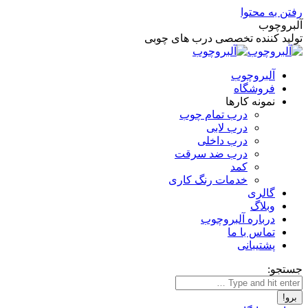
رفتن به محتوا
آلبروچوب
تولید کننده تخصصی درب های چوبی
آلبروچوب
فروشگاه
نمونه کارها
درب تمام چوب
درب لابی
درب داخلی
درب ضد سرقت
کمد
خدمات رنگ کاری
گالری
وبلاگ
درباره آلبروچوب
تماس با ما
پشتیبانی
جستجو: