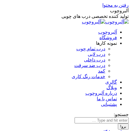
رفتن به محتوا
آلبروچوب
تولید کننده تخصصی درب های چوبی
آلبروچوب
فروشگاه
نمونه کارها
درب تمام چوب
درب لابی
درب داخلی
درب ضد سرقت
کمد
خدمات رنگ کاری
گالری
وبلاگ
درباره آلبروچوب
تماس با ما
پشتیبانی
جستجو: