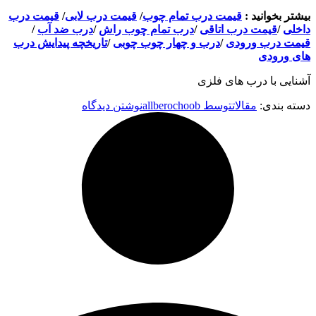
بیشتر بخوانید :
قیمت درب تمام چوب
/
قیمت درب لابی
/
قیمت درب
داخلی
/
قیمت درب اتاقی
/
درب تمام چوب راش
/
درب ضد آب
/
قیمت درب ورودی
/
درب و چهار چوب چوبی
/
تاریخچه پیدایش درب
های ورودی
آشنایی با درب های فلزی
دسته بندی:
مقالات
توسط
allberochoob
نوشتن دیدگاه