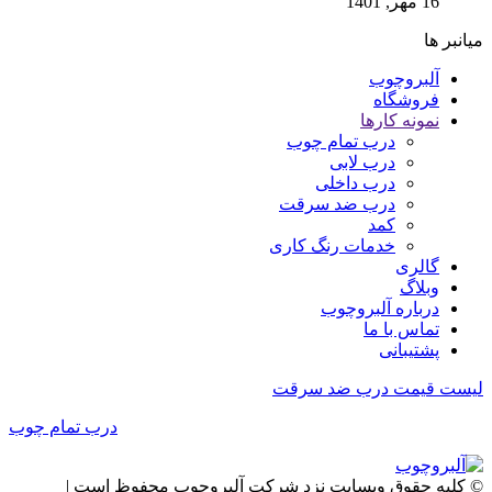
16 مهر, 1401
میانبر ها
آلبروچوب
فروشگاه
نمونه کارها
درب تمام چوب
درب لابی
درب داخلی
درب ضد سرقت
کمد
خدمات رنگ کاری
گالری
وبلاگ
درباره آلبروچوب
تماس با ما
پشتیبانی
لیست قیمت درب ضد سرقت
درب تمام چوب
© کلیه حقوق وبسایت نزد شرکت آلبروچوب محفوظ است |