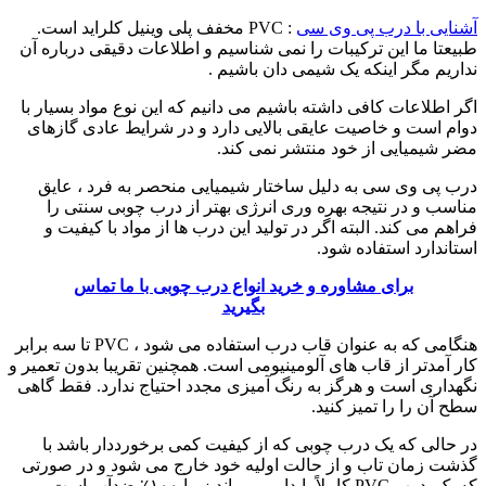
آشنایی با درب پی وی سی
: PVC مخفف پلی وینیل کلراید است.
طبیعتا ما این ترکیبات را نمی شناسیم و اطلاعات دقیقی درباره آن
نداریم مگر اینکه یک شیمی دان باشیم .
اگر اطلاعات کافی داشته باشیم می دانیم که این نوع مواد بسیار با
دوام است و خاصیت عایقی بالایی دارد و در شرایط عادی گازهای
مضر شیمیایی از خود منتشر نمی کند.
درب پی وی سی به دلیل ساختار شیمیایی منحصر به فرد ، عایق
مناسب و در نتیجه بهره وری انرژی بهتر از درب چوبی سنتی را
فراهم می کند. البته اگر در تولید این درب ها از مواد با کیفیت و
استاندارد استفاده شود.
برای مشاوره و خرید انواع درب چوبی با ما تماس
بگیرید
هنگامی که به عنوان قاب درب استفاده می شود ، PVC تا سه برابر
کار آمدتر از قاب های آلومینیومی است. همچنین تقریبا بدون تعمیر و
نگهداری است و هرگز به رنگ آمیزی مجدد احتیاج ندارد. فقط گاهی
سطح آن را را تمیز کنید.
در حالی که یک درب چوبی که از کیفیت کمی برخورددار باشد با
گذشت زمان تاب و از حالت اولیه خود خارج می شود و در صورتی
که یک درب PVC کاملاً پایدار می ماند زیرا ۱۰۰٪ ضدآب است.