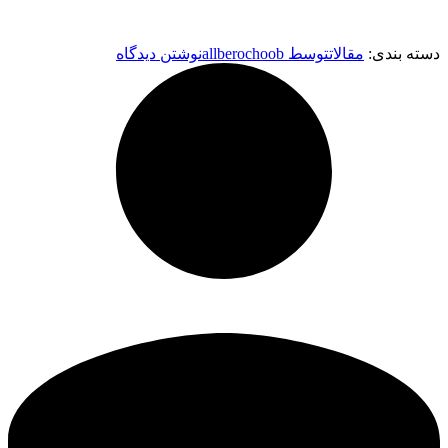
دسته بندی:
مقالات
توسط
allberochoob
نوشتن دیدگاه