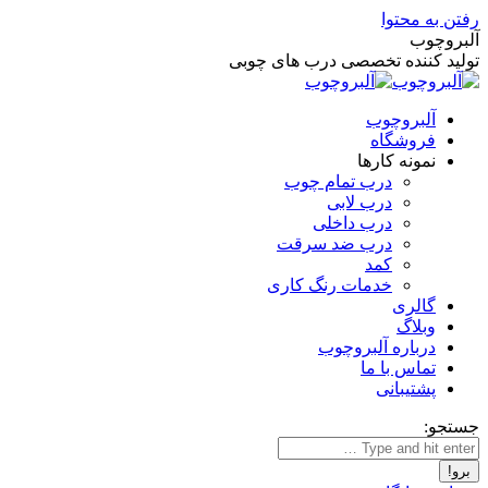
رفتن به محتوا
آلبروچوب
تولید کننده تخصصی درب های چوبی
آلبروچوب
فروشگاه
نمونه کارها
درب تمام چوب
درب لابی
درب داخلی
درب ضد سرقت
کمد
خدمات رنگ کاری
گالری
وبلاگ
درباره آلبروچوب
تماس با ما
پشتیبانی
جستجو: