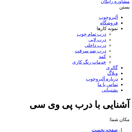
مشاوره رایگان
بستن
آلبروچوب
فروشگاه
نمونه کارها
درب تمام چوب
درب لابی
درب داخلی
درب ضد سرقت
کمد
خدمات رنگ کاری
گالری
وبلاگ
درباره آلبروچوب
تماس با ما
پشتیبانی
آشنایی با درب پی وی سی
مکان شما:
صفحه نخست