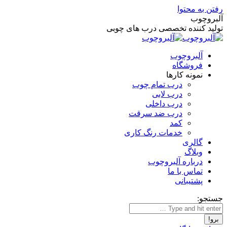
رفتن به محتوا
آلبروچوب
تولید کننده تخصصی درب های چوبی
آلبروچوب
فروشگاه
نمونه کارها
درب تمام چوب
درب لابی
درب داخلی
درب ضد سرقت
کمد
خدمات رنگ کاری
گالری
وبلاگ
درباره آلبروچوب
تماس با ما
پشتیبانی
جستجو: