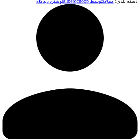
دسته بندی:
مقالات
توسط
allberochoob
نوشتن دیدگاه