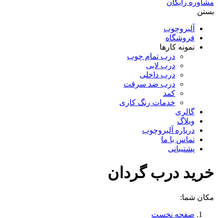
مشاوره رایگان
بستن
آلبروچوب
فروشگاه
نمونه کارها
درب تمام چوب
درب لابی
درب داخلی
درب ضد سرقت
کمد
خدمات رنگ کاری
گالری
وبلاگ
درباره آلبروچوب
تماس با ما
پشتیبانی
خرید درب گردان
مکان شما:
صفحه نخست