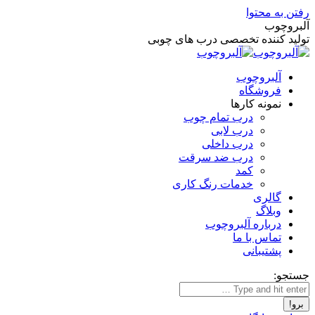
رفتن به محتوا
آلبروچوب
تولید کننده تخصصی درب های چوبی
آلبروچوب
فروشگاه
نمونه کارها
درب تمام چوب
درب لابی
درب داخلی
درب ضد سرقت
کمد
خدمات رنگ کاری
گالری
وبلاگ
درباره آلبروچوب
تماس با ما
پشتیبانی
جستجو: