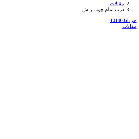
مقالات
درب تمام چوب راش
خرداد
1400
10
مقالات