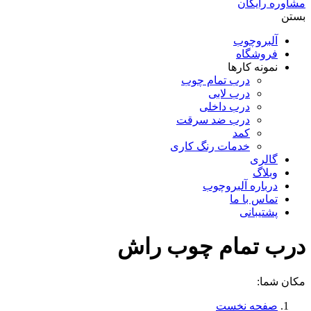
مشاوره رایگان
بستن
آلبروچوب
فروشگاه
نمونه کارها
درب تمام چوب
درب لابی
درب داخلی
درب ضد سرقت
کمد
خدمات رنگ کاری
گالری
وبلاگ
درباره آلبروچوب
تماس با ما
پشتیبانی
درب تمام چوب راش
مکان شما:
صفحه نخست