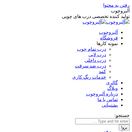
رفتن به محتوا
آلبروچوب
تولید کننده تخصصی درب های چوبی
آلبروچوب
فروشگاه
نمونه کارها
درب تمام چوب
درب لابی
درب داخلی
درب ضد سرقت
کمد
خدمات رنگ کاری
گالری
وبلاگ
درباره آلبروچوب
تماس با ما
پشتیبانی
جستجو: