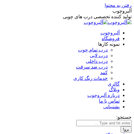
رفتن به محتوا
آلبروچوب
تولید کننده تخصصی درب های چوبی
آلبروچوب
فروشگاه
نمونه کارها
درب تمام چوب
درب لابی
درب داخلی
درب ضد سرقت
کمد
خدمات رنگ کاری
گالری
وبلاگ
درباره آلبروچوب
تماس با ما
پشتیبانی
جستجو: