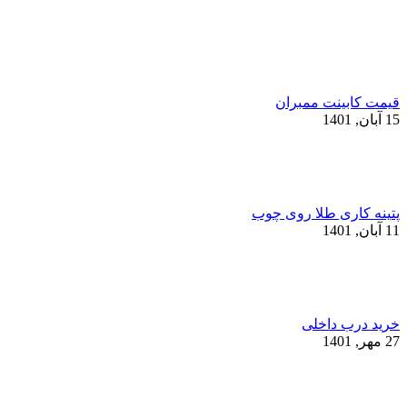
قیمت کابینت ممبران
15 آبان, 1401
پتینه کاری طلا روی چوب
11 آبان, 1401
خرید درب داخلی
27 مهر, 1401