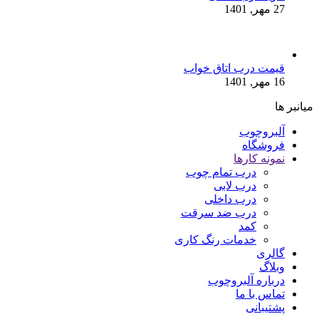
27 مهر, 1401
قیمت درب اتاق خواب
16 مهر, 1401
میانبر ها
آلبروچوب
فروشگاه
نمونه کارها
درب تمام چوب
درب لابی
درب داخلی
درب ضد سرقت
کمد
خدمات رنگ کاری
گالری
وبلاگ
درباره آلبروچوب
تماس با ما
پشتیبانی