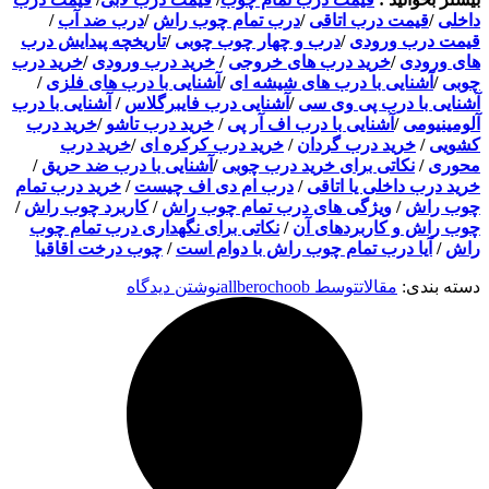
داخلی
/
قیمت درب اتاقی
/
درب تمام چوب راش
/
درب ضد آب
/
قیمت درب ورودی
/
درب و چهار چوب چوبی
/
تاریخچه پیدایش درب
های ورودی
/
خرید درب های خروجی
/
خرید درب ورودی
/
خرید درب
چوبی
/
آشنایی با درب های شیشه ای
/
آشنایی با درب های فلزی
/
آشنایی با درب پی وی سی
/
آشنایی درب فایبرگلاس
/
آشنایی با درب
آلومینیومی
/
آشنایی با درب اف آر پی
/
خرید درب تاشو
/
خرید درب
کشویی
/
خرید درب گردان
/
خرید درب کرکره ای
/
خرید درب
محوری
/
نکاتی برای خرید درب چوبی
/
آشنایی با درب ضد حریق
/
خرید درب داخلی یا اتاقی
/
درب ام دی اف چیست
/
خرید درب تمام
چوب راش
/
ویژگی های درب تمام چوب راش
/
کاربرد چوب راش
/
چوب راش و کاربردهای آن
/
نکاتی برای نگهداری درب تمام چوب
راش
/
آیا درب تمام چوب راش با دوام است
/
چوب درخت اقاقیا
دسته بندی:
مقالات
توسط
allberochoob
نوشتن دیدگاه