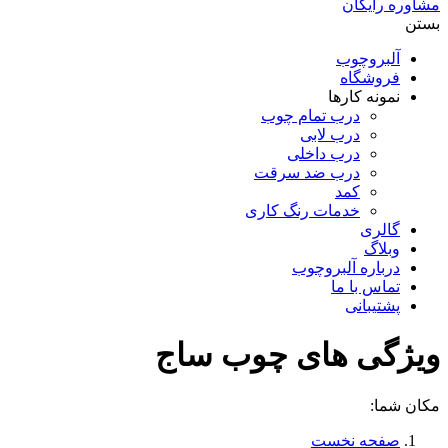
مشاوره رایگان
بستن
آلبروچوب
فروشگاه
نمونه کارها
درب تمام چوب
درب لابی
درب داخلی
درب ضد سرقت
کمد
خدمات رنگ کاری
گالری
وبلاگ
درباره آلبروچوب
تماس با ما
پشتیبانی
ویژگی های چوب ساج
مکان شما:
صفحه نخست