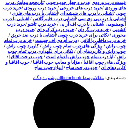
قیمت درب ورودی
/
درب و چهار چوب چوبی
/
تاریخچه پیدایش درب
های ورودی
/
خرید درب های خروجی
/
خرید درب ورودی
/
خرید درب
چوبی
/
آشنایی با درب های شیشه ای
/
آشنایی با درب های فلزی
/
آشنایی با درب پی وی سی
/
آشنایی درب فایبرگلاس
/
آشنایی با درب
آلومینیومی
/
آشنایی با درب اف آر پی
/
خرید درب تاشو
/
خرید درب
کشویی
/
خرید درب گردان
/
خرید درب کرکره ای
/
خرید درب
محوری
/
نکاتی برای خرید درب چوبی
/
آشنایی با درب ضد حریق
/
خرید درب داخلی یا اتاقی
/
درب ام دی اف چیست
/
خرید درب تمام
چوب راش
/
ویژگی های درب تمام چوب راش
/
کاربرد چوب راش
/
چوب راش و کاربردهای آن
/
نکاتی برای نگهداری درب تمام چوب
راش
/
آیا درب تمام چوب راش با دوام است
/
چوب درخت اقاقیا
/
ویژگی های چوب اقاقیا
/
مزایا و معایب چوب اقاقیا
/
چوب اقاقیا و
کاربردهای آن
/
چوب درخت ساج
/
انواع چوب ساج
دسته بندی:
مقالات
توسط
allberochoob
نوشتن دیدگاه