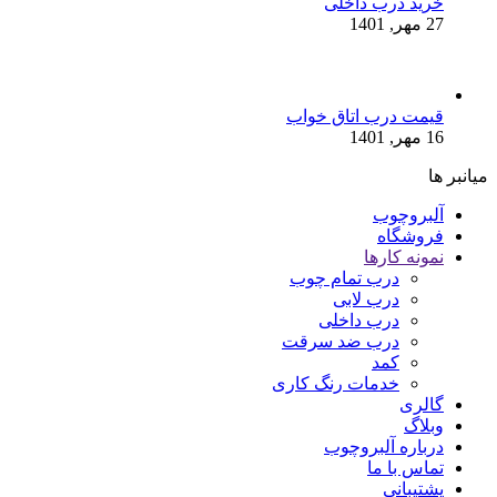
خرید درب داخلی
27 مهر, 1401
قیمت درب اتاق خواب
16 مهر, 1401
میانبر ها
آلبروچوب
فروشگاه
نمونه کارها
درب تمام چوب
درب لابی
درب داخلی
درب ضد سرقت
کمد
خدمات رنگ کاری
گالری
وبلاگ
درباره آلبروچوب
تماس با ما
پشتیبانی