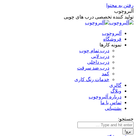
رفتن به محتوا
آلبروچوب
تولید کننده تخصصی درب های چوبی
آلبروچوب
فروشگاه
نمونه کارها
درب تمام چوب
درب لابی
درب داخلی
درب ضد سرقت
کمد
خدمات رنگ کاری
گالری
وبلاگ
درباره آلبروچوب
تماس با ما
پشتیبانی
جستجو: