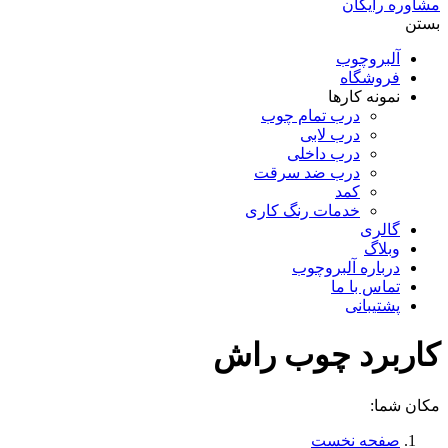
مشاوره رایگان
بستن
آلبروچوب
فروشگاه
نمونه کارها
درب تمام چوب
درب لابی
درب داخلی
درب ضد سرقت
کمد
خدمات رنگ کاری
گالری
وبلاگ
درباره آلبروچوب
تماس با ما
پشتیبانی
کاربرد چوب راش
مکان شما:
صفحه نخست