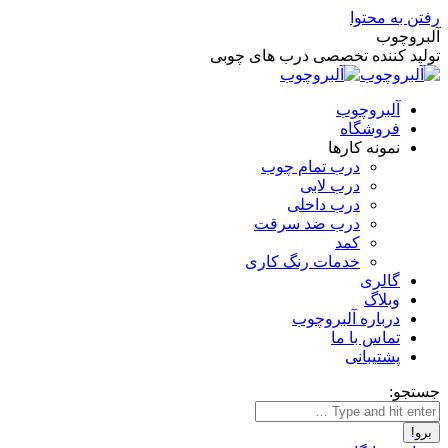
رفتن به محتوا
آلبروچوب
تولید کننده تخصصی درب های چوبی
آلبروچوب
فروشگاه
نمونه کارها
درب تمام چوب
درب لابی
درب داخلی
درب ضد سرقت
کمد
خدمات رنگ کاری
گالری
وبلاگ
درباره آلبروچوب
تماس با ما
پشتیبانی
جستجو: