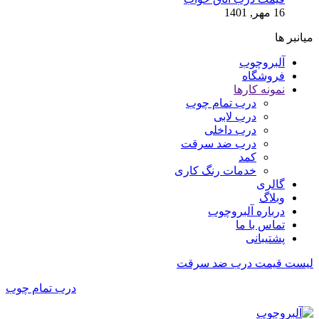
16 مهر, 1401
میانبر ها
آلبروچوب
فروشگاه
نمونه کارها
درب تمام چوب
درب لابی
درب داخلی
درب ضد سرقت
کمد
خدمات رنگ کاری
گالری
وبلاگ
درباره آلبروچوب
تماس با ما
پشتیبانی
لیست قیمت درب ضد سرقت
درب تمام چوب