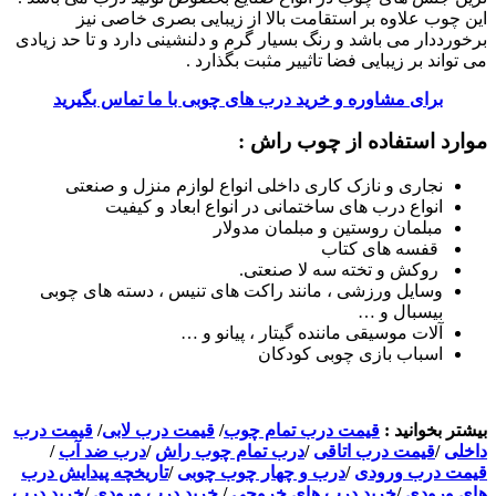
این چوب علاوه بر استقامت بالا از زیبایی بصری خاصی نیز
برخورددار می باشد و رنگ بسیار گرم و دلنشینی دارد و تا حد زیادی
می تواند بر زیبایی فضا تاثییر مثبت بگذارد .
برای مشاوره و خرید درب های چوبی با ما تماس بگیرید
موارد استفاده از چوب راش :
نجاری و نازک کاری داخلی انواع لوازم منزل و صنعتی
انواع درب های ساختمانی در انواع ابعاد و کیفیت
مبلمان روستین و مبلمان مدولار
قفسه های کتاب
روکش و تخته سه لا صنعتی.
وسایل ورزشی ، مانند راکت های تنیس ، دسته های چوبی
بیسبال و …
آلات موسیقی ماننده گیتار ، پیانو و …
اسباب بازی چوبی کودکان
بیشتر بخوانید :
قیمت درب تمام چوب
/
قیمت درب لابی
/
قیمت درب
داخلی
/
قیمت درب اتاقی
/
درب تمام چوب راش
/
درب ضد آب
/
قیمت درب ورودی
/
درب و چهار چوب چوبی
/
تاریخچه پیدایش درب
های ورودی
/
خرید درب های خروجی
/
خرید درب ورودی
/
خرید درب