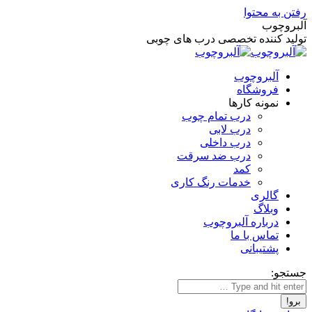
رفتن به محتوا
آلبروچوب
تولید کننده تخصصی درب های چوبی
آلبروچوب
فروشگاه
نمونه کارها
درب تمام چوب
درب لابی
درب داخلی
درب ضد سرقت
کمد
خدمات رنگ کاری
گالری
وبلاگ
درباره آلبروچوب
تماس با ما
پشتیبانی
جستجو: