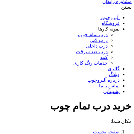
مشاوره رایگان
بستن
آلبروچوب
فروشگاه
نمونه کارها
درب تمام چوب
درب لابی
درب داخلی
درب ضد سرقت
کمد
خدمات رنگ کاری
گالری
وبلاگ
درباره آلبروچوب
تماس با ما
پشتیبانی
خرید درب تمام چوب
مکان شما:
صفحه نخست