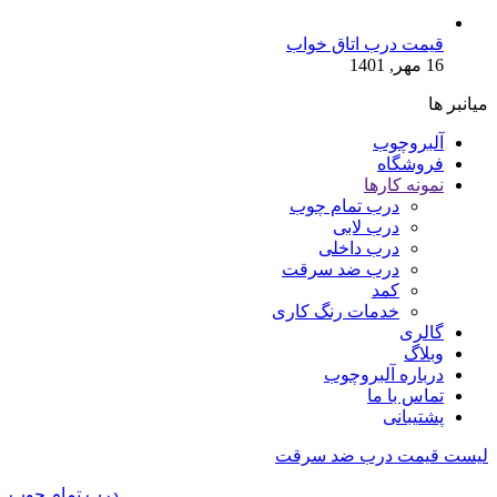
قیمت درب اتاق خواب
16 مهر, 1401
میانبر ها
آلبروچوب
فروشگاه
نمونه کارها
درب تمام چوب
درب لابی
درب داخلی
درب ضد سرقت
کمد
خدمات رنگ کاری
گالری
وبلاگ
درباره آلبروچوب
تماس با ما
پشتیبانی
لیست قیمت درب ضد سرقت
درب تمام چوب