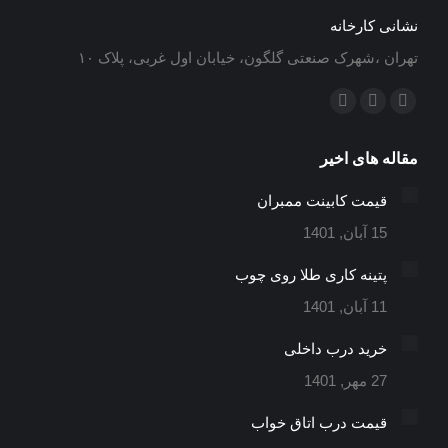
نشانی کارخانه
تهران ،شهرک صنعتی گلگون، خیابان اول غربی، پلاک ۱۰
ما را دنبال کنید در:
ایمیل
اینستاگرام
تلگرام
باز
باز
باز
مقاله های اخیر
کردن
کردن
کردن
برگه
برگه
برگه
قیمت کابینت ممبران
در
در
در
15 آبان, 1401
پنجره
پنجره
پنجره
جدید
جدید
جدید
پتینه کاری طلا روی چوب
11 آبان, 1401
خرید درب داخلی
27 مهر, 1401
قیمت درب اتاق خواب