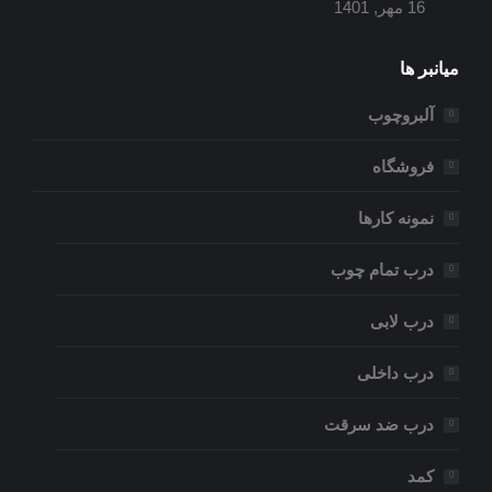
16 مهر, 1401
میانبر ها
آلبروچوب
فروشگاه
نمونه کارها
درب تمام چوب
درب لابی
درب داخلی
درب ضد سرقت
کمد