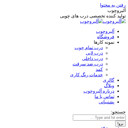
رفتن به محتوا
آلبروچوب
تولید کننده تخصصی درب های چوبی
آلبروچوب
فروشگاه
نمونه کارها
درب تمام چوب
درب لابی
درب داخلی
درب ضد سرقت
کمد
خدمات رنگ کاری
گالری
وبلاگ
درباره آلبروچوب
تماس با ما
پشتیبانی
جستجو: