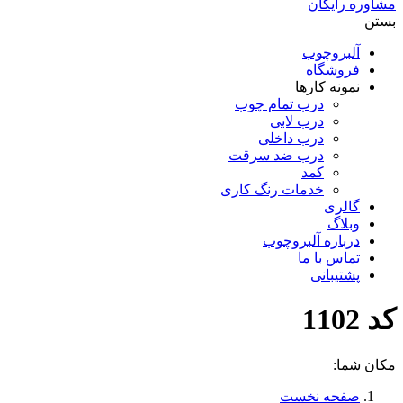
مشاوره رایگان
بستن
آلبروچوب
فروشگاه
نمونه کارها
درب تمام چوب
درب لابی
درب داخلی
درب ضد سرقت
کمد
خدمات رنگ کاری
گالری
وبلاگ
درباره آلبروچوب
تماس با ما
پشتیبانی
کد 1102
مکان شما:
صفحه نخست