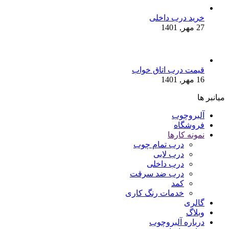
خرید درب داخلی
27 مهر, 1401
قیمت درب اتاق خواب
16 مهر, 1401
میانبر ها
آلبروچوب
فروشگاه
نمونه کارها
درب تمام چوب
درب لابی
درب داخلی
درب ضد سرقت
کمد
خدمات رنگ کاری
گالری
وبلاگ
درباره آلبروچوب