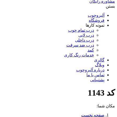
مشاوره رایگان
بستن
آلبروچوب
فروشگاه
نمونه کارها
درب تمام چوب
درب لابی
درب داخلی
درب ضد سرقت
کمد
خدمات رنگ کاری
گالری
وبلاگ
درباره آلبروچوب
تماس با ما
پشتیبانی
کد 1143
مکان شما:
صفحه نخست