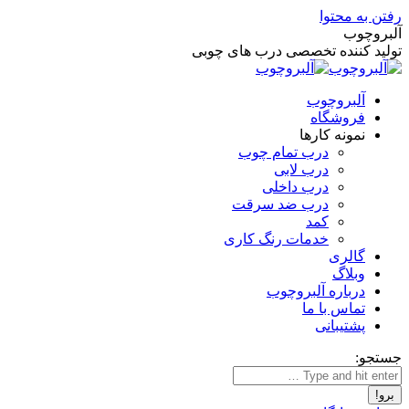
رفتن به محتوا
آلبروچوب
تولید کننده تخصصی درب های چوبی
آلبروچوب
فروشگاه
نمونه کارها
درب تمام چوب
درب لابی
درب داخلی
درب ضد سرقت
کمد
خدمات رنگ کاری
گالری
وبلاگ
درباره آلبروچوب
تماس با ما
پشتیبانی
جستجو: