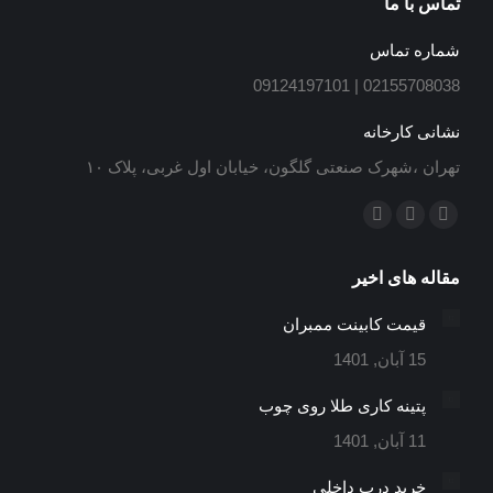
تماس با ما
شماره تماس
02155708038 | 09124197101
نشانی کارخانه
تهران ،شهرک صنعتی گلگون، خیابان اول غربی، پلاک ۱۰
ما را دنبال کنید در:
ایمیل
اینستاگرام
تلگرام
باز
باز
باز
مقاله های اخیر
کردن
کردن
کردن
برگه
برگه
برگه
قیمت کابینت ممبران
در
در
در
15 آبان, 1401
پنجره
پنجره
پنجره
جدید
جدید
جدید
پتینه کاری طلا روی چوب
11 آبان, 1401
خرید درب داخلی