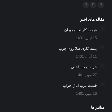
ما را دنبال کنید در:
ایمیل
اینستاگرام
تلگرام
باز
باز
باز
مقاله های اخیر
کردن
کردن
کردن
برگه
برگه
برگه
قیمت کابینت ممبران
در
در
در
15 آبان, 1401
پنجره
پنجره
پنجره
جدید
جدید
جدید
پتینه کاری طلا روی چوب
11 آبان, 1401
خرید درب داخلی
27 مهر, 1401
قیمت درب اتاق خواب
16 مهر, 1401
میانبر ها