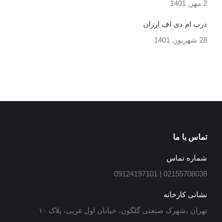
2 مهر, 1401
درب ام دی اف ارزان
28 شهریور, 1401
تماس با ما
شماره تماس
02155708038 | 09124197101
نشانی کارخانه
تهران ،شهرک صنعتی گلگون، خیابان اول غربی، پلاک ۱۰