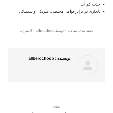
جذب کم آب
پایداری در برابرعوامل محیطی، فیزیکی و شیمیائی
دسته بندی:
مقالات
توسط
allberochoob
8 نظرات
نویسنده :
allberochoob
ناوبری
بعدی