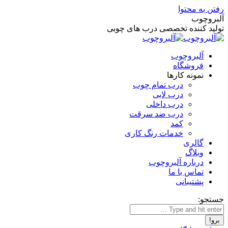
رفتن به محتوا
آلبروچوب
تولید کننده تخصصی درب های چوبی
آلبروچوب
فروشگاه
نمونه کارها
درب تمام چوب
درب لابی
درب داخلی
درب ضد سرقت
کمد
خدمات رنگ کاری
گالری
وبلاگ
درباره آلبروچوب
تماس با ما
پشتیبانی
جستجو: