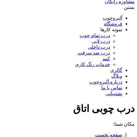
مشاوره رایگان
بستن
آلبروچوب
فروشگاه
نمونه کارها
درب تمام چوب
درب لابی
درب داخلی
درب ضد سرقت
کمد
خدمات رنگ کاری
گالری
وبلاگ
درباره آلبروچوب
تماس با ما
پشتیبانی
درب چوبی اتاق
مکان شما:
صفحه نخست