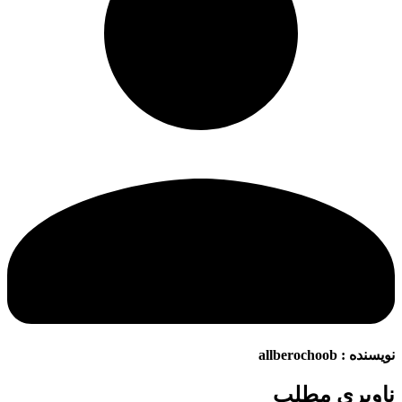
نویسنده :
allberochoob
ناوبری مطلب