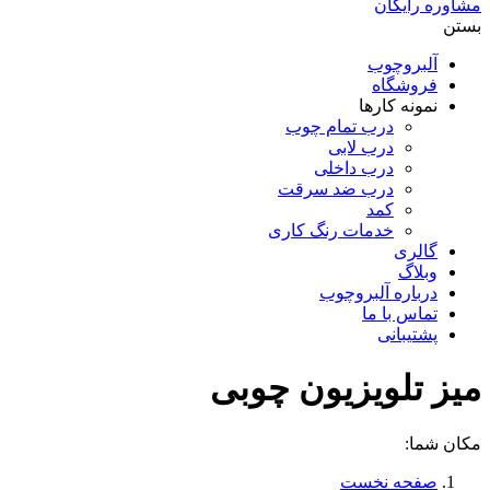
مشاوره رایگان
بستن
آلبروچوب
فروشگاه
نمونه کارها
درب تمام چوب
درب لابی
درب داخلی
درب ضد سرقت
کمد
خدمات رنگ کاری
گالری
وبلاگ
درباره آلبروچوب
تماس با ما
پشتیبانی
میز تلویزیون چوبی
مکان شما:
صفحه نخست