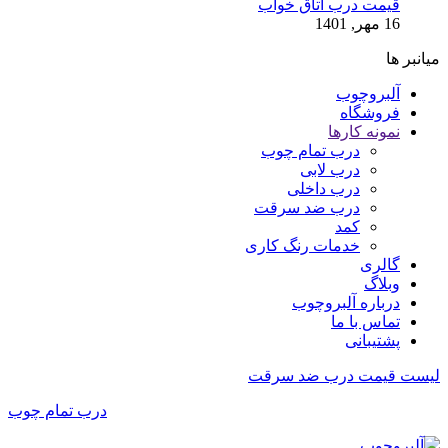
قیمت درب اتاق خواب
16 مهر, 1401
میانبر ها
آلبروچوب
فروشگاه
نمونه کارها
درب تمام چوب
درب لابی
درب داخلی
درب ضد سرقت
کمد
خدمات رنگ کاری
گالری
وبلاگ
درباره آلبروچوب
تماس با ما
پشتیبانی
لیست قیمت درب ضد سرقت
درب تمام چوب