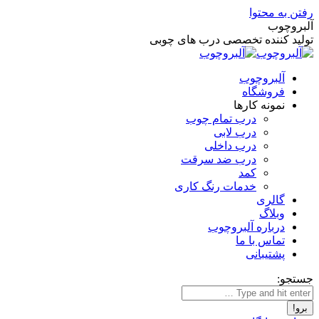
رفتن به محتوا
آلبروچوب
تولید کننده تخصصی درب های چوبی
آلبروچوب
فروشگاه
نمونه کارها
درب تمام چوب
درب لابی
درب داخلی
درب ضد سرقت
کمد
خدمات رنگ کاری
گالری
وبلاگ
درباره آلبروچوب
تماس با ما
پشتیبانی
جستجو: