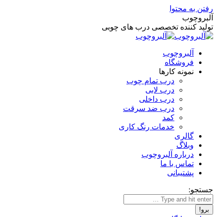
رفتن به محتوا
آلبروچوب
تولید کننده تخصصی درب های چوبی
آلبروچوب
فروشگاه
نمونه کارها
درب تمام چوب
درب لابی
درب داخلی
درب ضد سرقت
کمد
خدمات رنگ کاری
گالری
وبلاگ
درباره آلبروچوب
تماس با ما
پشتیبانی
جستجو: