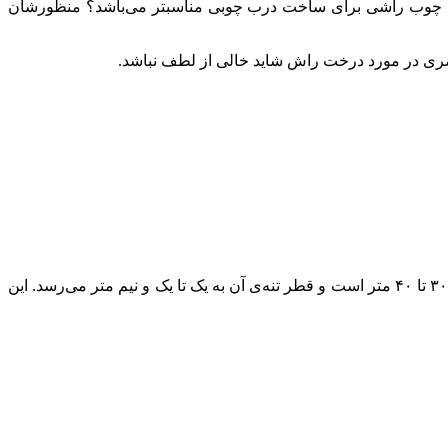
ع چوب راشی برای ساخت درب چوبی مناسبتر می‌باشد؟ منظورشان
ختصری در مورد درخت راش شاید خالی از لطف نباشد.
نام علمی “راش” از کلمه‌ی یونانی “فاگو” به معنی خوراکی گرفته شده است. که دلیل آن خوراکی بودن دانه‌ی آن است. ارتفاع درخت راش ۳۰ تا ۴۰ متر است و قطر تنه‌ی آن به یک تا یک و نیم متر می‌رسد. این