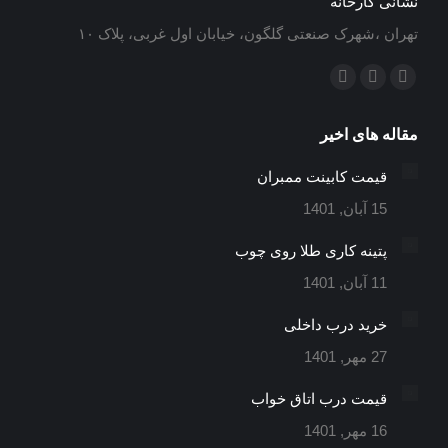
نشانی کارخانه
تهران ،شهرک صنعتی گلگون، خیابان اول غربی، پلاک ۱۰
ما را دنبال کنید در:
ایمیل
اینستاگرام
تلگرام
باز
باز
باز
مقاله های اخیر
کردن
کردن
کردن
برگه
برگه
برگه
قیمت کابینت ممبران
در
در
در
15 آبان, 1401
پنجره
پنجره
پنجره
جدید
جدید
جدید
پتینه کاری طلا روی چوب
11 آبان, 1401
خرید درب داخلی
27 مهر, 1401
قیمت درب اتاق خواب
16 مهر, 1401