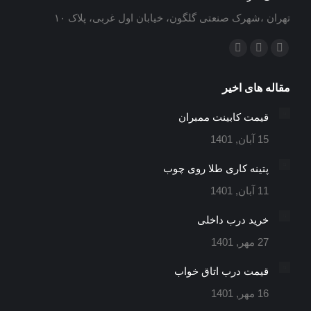
تهران ،شهرک صنعتی گلگون، خیابان اول غربی، پلاک ۱۰
ما را دنبال کنید در:
ایمیل
اینستاگرام
تلگرام
باز
باز
باز
مقاله های اخیر
کردن
کردن
کردن
برگه
برگه
برگه
قیمت کابینت ممبران
در
در
در
15 آبان, 1401
پنجره
پنجره
پنجره
جدید
جدید
جدید
پتینه کاری طلا روی چوب
11 آبان, 1401
خرید درب داخلی
27 مهر, 1401
قیمت درب اتاق خواب
16 مهر, 1401