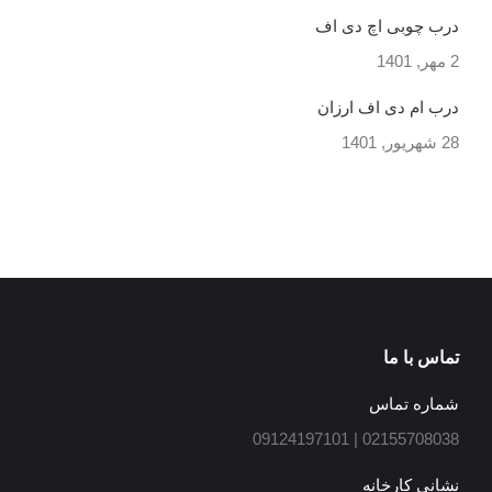
درب چوبی اچ دی اف
2 مهر, 1401
درب ام دی اف ارزان
28 شهریور, 1401
تماس با ما
شماره تماس
02155708038 | 09124197101
نشانی کارخانه