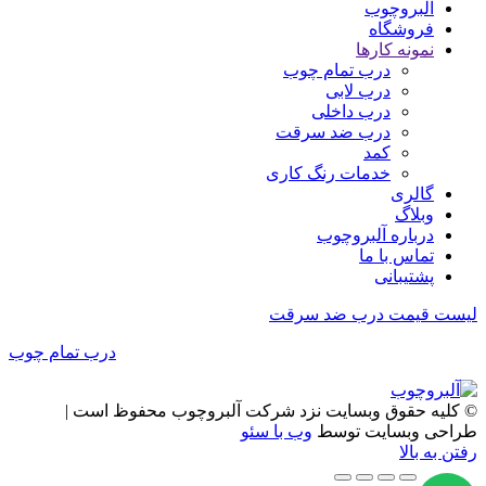
آلبروچوب
فروشگاه
نمونه کارها
درب تمام چوب
درب لابی
درب داخلی
درب ضد سرقت
کمد
خدمات رنگ کاری
گالری
وبلاگ
درباره آلبروچوب
تماس با ما
پشتیبانی
لیست قیمت درب ضد سرقت
درب تمام چوب
© کلیه حقوق وبسایت نزد شرکت آلبروچوب محفوظ است |
طراحی وبسایت توسط
وب با سئو
رفتن به بالا