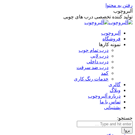
رفتن به محتوا
آلبروچوب
تولید کننده تخصصی درب های چوبی
آلبروچوب
فروشگاه
نمونه کارها
درب تمام چوب
درب لابی
درب داخلی
درب ضد سرقت
کمد
خدمات رنگ کاری
گالری
وبلاگ
درباره آلبروچوب
تماس با ما
پشتیبانی
جستجو: