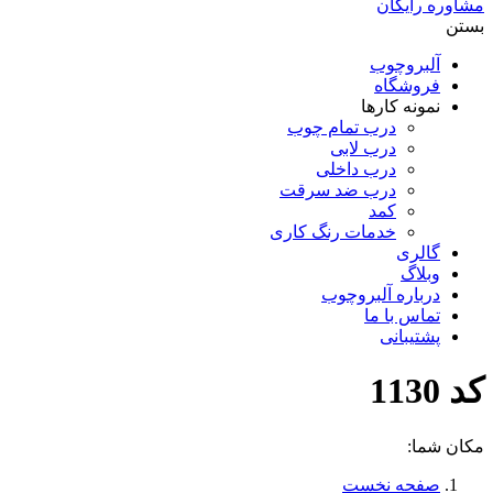
مشاوره رایگان
بستن
آلبروچوب
فروشگاه
نمونه کارها
درب تمام چوب
درب لابی
درب داخلی
درب ضد سرقت
کمد
خدمات رنگ کاری
گالری
وبلاگ
درباره آلبروچوب
تماس با ما
پشتیبانی
کد 1130
مکان شما:
صفحه نخست