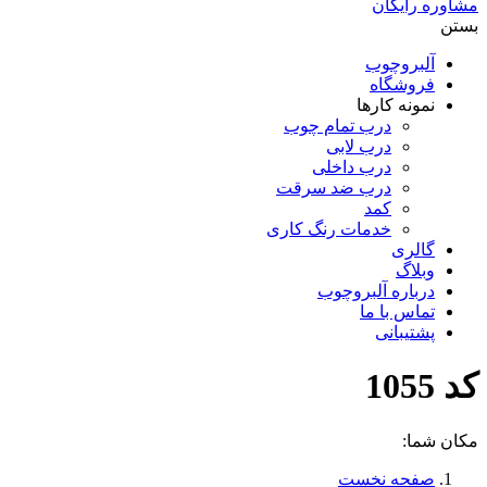
مشاوره رایگان
بستن
آلبروچوب
فروشگاه
نمونه کارها
درب تمام چوب
درب لابی
درب داخلی
درب ضد سرقت
کمد
خدمات رنگ کاری
گالری
وبلاگ
درباره آلبروچوب
تماس با ما
پشتیبانی
کد 1055
مکان شما:
صفحه نخست