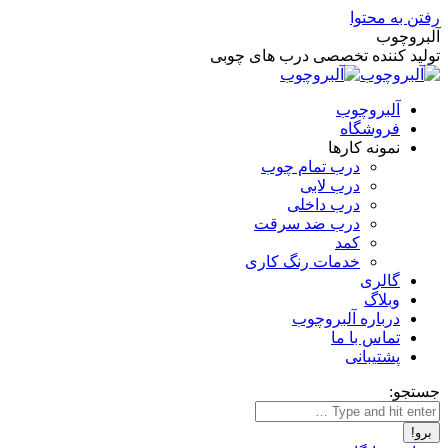
رفتن به محتوا
آلبروچوب
تولید کننده تخصصی درب های چوبی
آلبروچوب
فروشگاه
نمونه کارها
درب تمام چوب
درب لابی
درب داخلی
درب ضد سرقت
کمد
خدمات رنگ کاری
گالری
وبلاگ
درباره آلبروچوب
تماس با ما
پشتیبانی
جستجو: