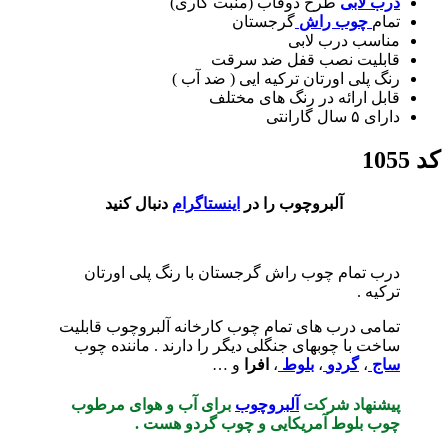
درب لابی
طرح دوقاب (منبت کاری)
تمام
چوب راش
گرجستان
مناسب درب لابی
قابلیت نصب قفل ضد سرقت
رنگ پلی اورتان ترکیه ایی ( ضد آب )
قابل ارائه در رنگ های مختلف
دارای ۵ سال گارانتی
کد 1055
آلبروچوب را در
اینستاگرام
دنبال کنید
درب تمام چوب راش گرجستان با رنگ پلی اورتان
ترکیه .
تمامی درب‌ های تمام چوب کارخانه آلبروچوب قابلیت
ساخت با چوبهای جنگلی دیگر را دارند . ماننده چوب
ساج
،
گردو
،
بلوط
،
افرا
و …
پیشنهاد شرکت
آلبروچوب
برای آب و هوای مرطوب
چوب بلوط آمریکایی و چوب گردو هست .