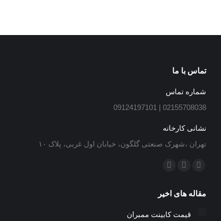
تماس با ما
شماره تماس
02155708038 | 09124197101
نشانی کارخانه
تهران ،شهرک صنعتی گلگون، خیابان اول غربی، پلاک ۱۰
ما را دنبال کنید در:
ایمیل
اینستاگرام
تلگرام
باز
باز
باز
مقاله های اخیر
کردن
کردن
کردن
برگه
برگه
برگه
قیمت کابینت ممبران