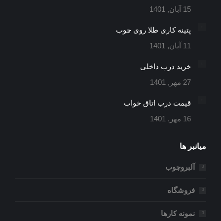
در
در
در
15 آبان, 1401
پنجره
پنجره
پنجره
جدید
جدید
جدید
پتینه کاری طلا روی چوب
11 آبان, 1401
خرید درب داخلی
27 مهر, 1401
قیمت درب اتاق خواب
16 مهر, 1401
میانبر ها
آلبروچوب
فروشگاه
نمونه کارها