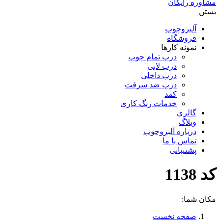
مشاوره رایگان
بستن
آلبروچوب
فروشگاه
نمونه کارها
درب تمام چوب
درب لابی
درب داخلی
درب ضد سرقت
کمد
خدمات رنگ کاری
گالری
وبلاگ
درباره آلبروچوب
تماس با ما
پشتیبانی
کد 1138
مکان شما:
صفحه نخست