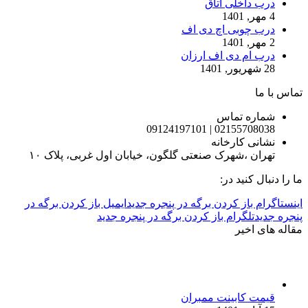
درب داخلی اتاق
4 مهر, 1401
درب چوبی اچ دی اف
2 مهر, 1401
درب ام دی اف ارزان
28 شهریور, 1401
تماس با ما
شماره تماس
02155708038 | 09124197101
نشانی کارخانه
تهران ،شهرک صنعتی گلگون، خیابان اول غربی، پلاک ۱۰
ما را دنبال کنید در:
اینستاگرام باز کردن برگه در پنجره جدید
ایمیل باز کردن برگه در
پنجره جدید
تلگرام باز کردن برگه در پنجره جدید
مقاله های اخیر
قیمت کابینت ممبران