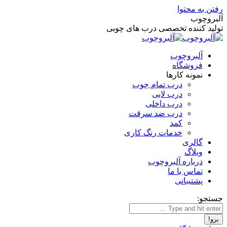
رفتن به محتوا
آلبروچوب
تولید کننده تخصصی درب های چوبی
آلبروچوب
فروشگاه
نمونه کارها
درب تمام چوب
درب لابی
درب داخلی
درب ضد سرقت
کمد
خدمات رنگ کاری
گالری
وبلاگ
درباره آلبروچوب
تماس با ما
پشتیبانی
جستجو: