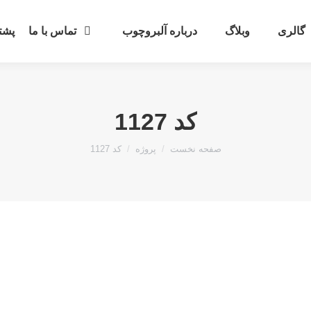
گالری
وبلاگ
درباره آلبروچوب
تماس با ما
پشتی
کد 1127
مکان شما:
صفحه نخست
پروژه
کد 1127