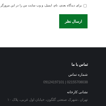
برای دیدگاه بعدی، نام، ایمیل، و وب سایت من را در این مرورگر ذ
ارسال نظر
تماس با ما
شماره تماس
02155708038 | 09124197101
نشانی کارخانه
تهران ،شهرک صنعتی گلگون، خیابان اول غربی، پلاک ۱۰