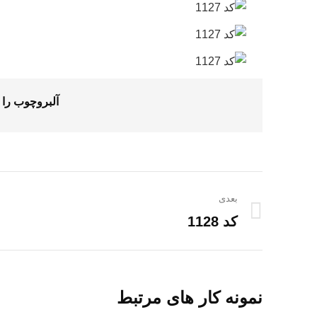
آلبروچوب را 
ناوبری
بعدی
پروژه
کد 1128
پروژه
بعدی:
نمونه کار های مرتبط