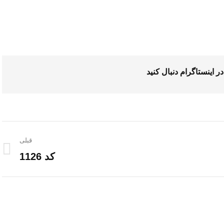
در
اینستاگرام
دنبال کنید
قبلی
کد 1126
پروژه
قبلی: