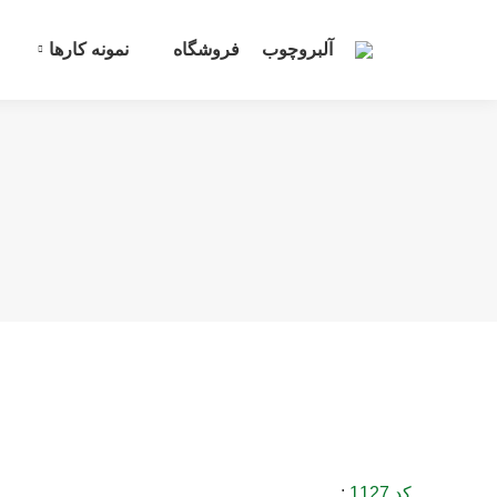
آلبروچوب
فروشگاه
نمونه کارها
کد 1127
: