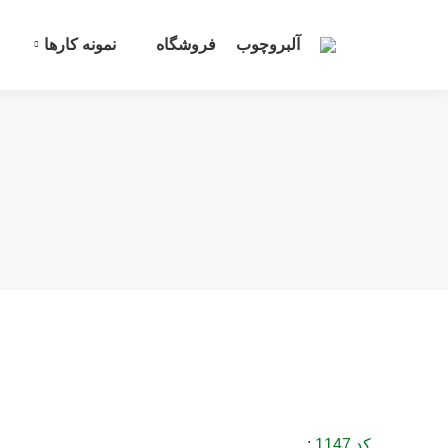
آلبروچوب
فروشگاه
نمونه کارها
کد 1147
: