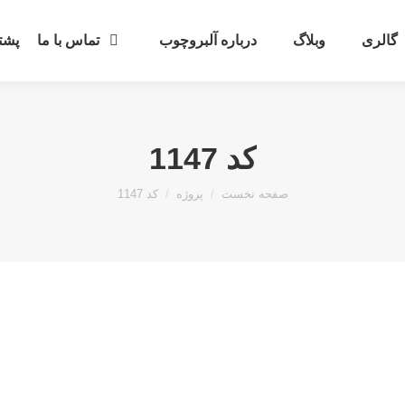
گالری
وبلاگ
درباره آلبروچوب
تماس با ما
پشتی
کد 1147
مکان شما:
صفحه نخست
پروژه
کد 1147