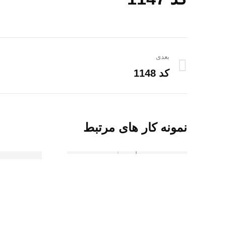
ناوبری
بعدی
پروژه
کد 1148
پروژه
بعدی:
نمونه کار های مرتبط