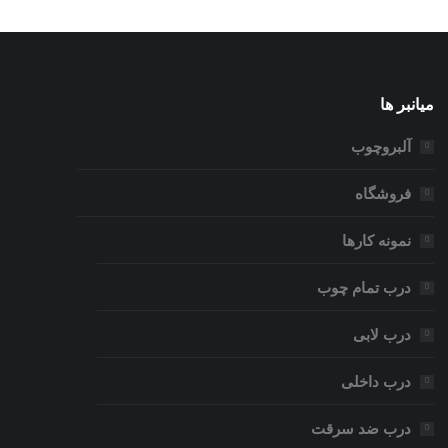
میانبر ها
آلبروچوب
فروشگاه
نمونه کارها
درب تمام چوب
درب لابی
درب داخلی
درب ضد سرقت