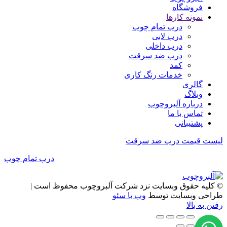
فروشگاه
نمونه کارها
درب تمام چوب
درب لابی
درب داخلی
درب ضد سرقت
کمد
خدمات رنگ کاری
گالری
وبلاگ
درباره آلبروچوب
تماس با ما
پشتیبانی
لیست قیمت درب ضد سرقت
درب تمام چوب
© کلیه حقوق وبسایت نزد شرکت آلبروچوب محفوظ است |
طراحی وبسایت توسط
وب با سئو
رفتن به بالا