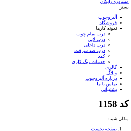
مشاوره رایگان
بستن
آلبروچوب
فروشگاه
نمونه کارها
درب تمام چوب
درب لابی
درب داخلی
درب ضد سرقت
کمد
خدمات رنگ کاری
گالری
وبلاگ
درباره آلبروچوب
تماس با ما
پشتیبانی
کد 1158
مکان شما:
صفحه نخست