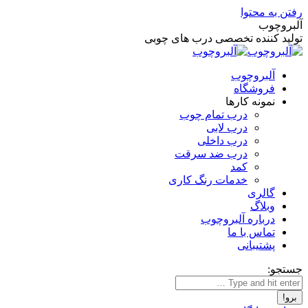
رفتن به محتوا
آلبروچوب
تولید کننده تخصصی درب های چوبی
آلبروچوب
فروشگاه
نمونه کارها
درب تمام چوب
درب لابی
درب داخلی
درب ضد سرقت
کمد
خدمات رنگ کاری
گالری
وبلاگ
درباره آلبروچوب
تماس با ما
پشتیبانی
جستجو: