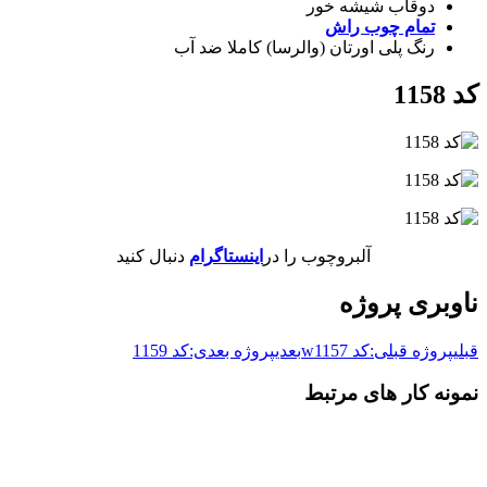
دوقاب شیشه خور
تمام چوب راش
رنگ پلی اورتان (والرسا) کاملا ضد آب
کد 1158
آلبروچوب را در
اینستاگرام
دنبال کنید
ناوبری پروژه
قبلی
پروژه قبلی:
کد w1157
بعدی
پروژه بعدی:
کد 1159
نمونه کار های مرتبط