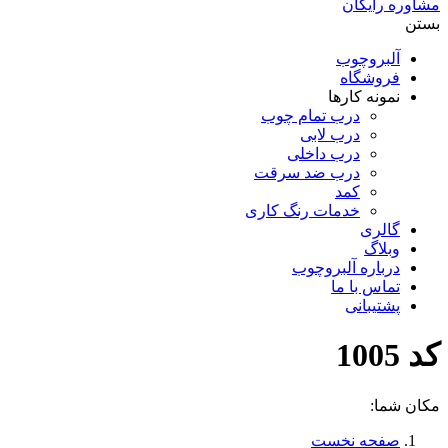
مشاوره رایگان
بستن
آلبروچوب
فروشگاه
نمونه کارها
درب تمام چوب
درب لابی
درب داخلی
درب ضد سرقت
کمد
خدمات رنگ کاری
گالری
وبلاگ
درباره آلبروچوب
تماس با ما
پشتیبانی
کد 1005
مکان شما:
صفحه نخست