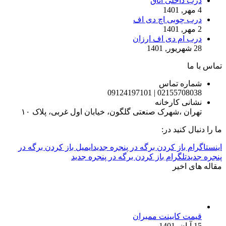
درب داخلی اتاق
4 مهر, 1401
درب چوبی اچ دی اف
2 مهر, 1401
درب ام دی اف ارزان
28 شهریور, 1401
تماس با ما
شماره تماس
02155708038 | 09124197101
نشانی کارخانه
تهران ،شهرک صنعتی گلگون، خیابان اول غربی، پلاک ۱۰
ما را دنبال کنید در:
اینستاگرام باز کردن برگه در پنجره جدید
ایمیل باز کردن برگه در
پنجره جدید
تلگرام باز کردن برگه در پنجره جدید
مقاله های اخیر
قیمت کابینت ممبران
15 آبان, 1401