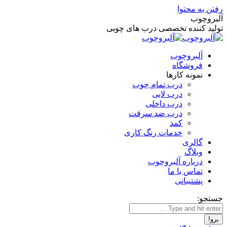
رفتن به محتوا
آلبروچوب
تولید کننده تخصصی درب های چوبی
آلبروچوب
فروشگاه
نمونه کارها
درب تمام چوب
درب لابی
درب داخلی
درب ضد سرقت
کمد
خدمات رنگ کاری
گالری
وبلاگ
درباره آلبروچوب
تماس با ما
پشتیبانی
جستجو: