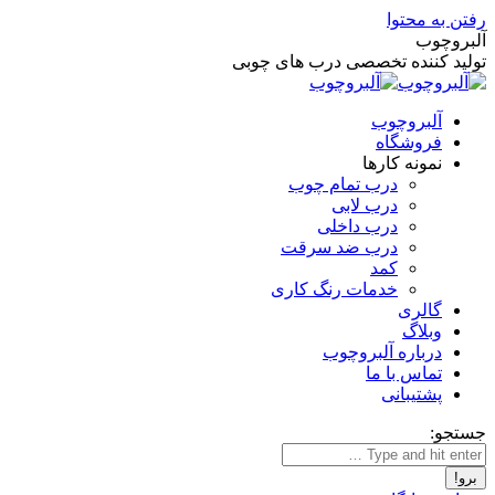
رفتن به محتوا
آلبروچوب
تولید کننده تخصصی درب های چوبی
آلبروچوب
فروشگاه
نمونه کارها
درب تمام چوب
درب لابی
درب داخلی
درب ضد سرقت
کمد
خدمات رنگ کاری
گالری
وبلاگ
درباره آلبروچوب
تماس با ما
پشتیبانی
جستجو: