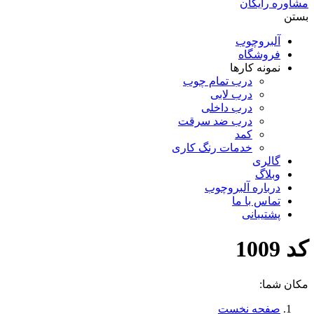
مشاوره رایگان
بستن
آلبروچوب
فروشگاه
نمونه کارها
درب تمام چوب
درب لابی
درب داخلی
درب ضد سرقت
کمد
خدمات رنگ کاری
گالری
وبلاگ
درباره آلبروچوب
تماس با ما
پشتیبانی
کد 1009
مکان شما:
صفحه نخست