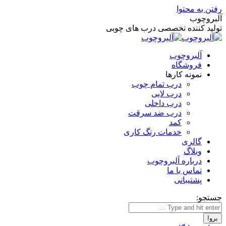
رفتن به محتوا
آلبروچوب
تولید کننده تخصصی درب های چوبی
آلبروچوب
فروشگاه
نمونه کارها
درب تمام چوب
درب لابی
درب داخلی
درب ضد سرقت
کمد
خدمات رنگ کاری
گالری
وبلاگ
درباره آلبروچوب
تماس با ما
پشتیبانی
جستجو: