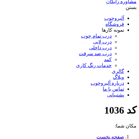
مشاوره رایگان
بستن
آلبروچوب
فروشگاه
نمونه کارها
درب تمام چوب
درب لابی
درب داخلی
درب ضد سرقت
کمد
خدمات رنگ کاری
گالری
وبلاگ
درباره آلبروچوب
تماس با ما
پشتیبانی
کد 1036
مکان شما:
صفحه نخست