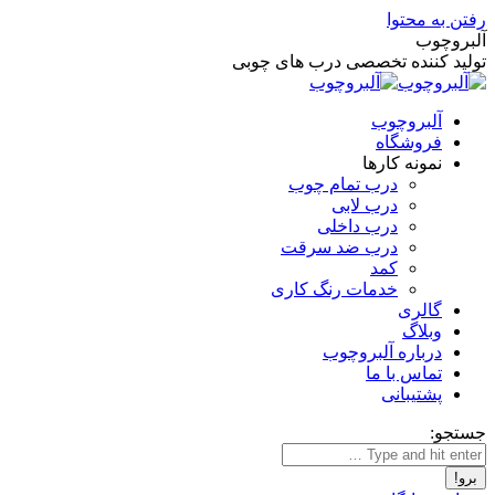
رفتن به محتوا
آلبروچوب
تولید کننده تخصصی درب های چوبی
آلبروچوب
فروشگاه
نمونه کارها
درب تمام چوب
درب لابی
درب داخلی
درب ضد سرقت
کمد
خدمات رنگ کاری
گالری
وبلاگ
درباره آلبروچوب
تماس با ما
پشتیبانی
جستجو: