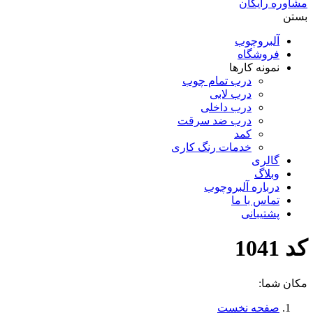
مشاوره رایگان
بستن
آلبروچوب
فروشگاه
نمونه کارها
درب تمام چوب
درب لابی
درب داخلی
درب ضد سرقت
کمد
خدمات رنگ کاری
گالری
وبلاگ
درباره آلبروچوب
تماس با ما
پشتیبانی
کد 1041
مکان شما:
صفحه نخست