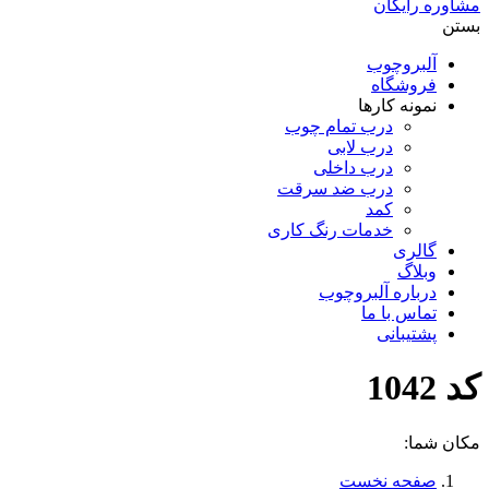
مشاوره رایگان
بستن
آلبروچوب
فروشگاه
نمونه کارها
درب تمام چوب
درب لابی
درب داخلی
درب ضد سرقت
کمد
خدمات رنگ کاری
گالری
وبلاگ
درباره آلبروچوب
تماس با ما
پشتیبانی
کد 1042
مکان شما:
صفحه نخست