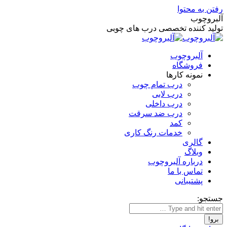
رفتن به محتوا
آلبروچوب
تولید کننده تخصصی درب های چوبی
آلبروچوب
فروشگاه
نمونه کارها
درب تمام چوب
درب لابی
درب داخلی
درب ضد سرقت
کمد
خدمات رنگ کاری
گالری
وبلاگ
درباره آلبروچوب
تماس با ما
پشتیبانی
جستجو: