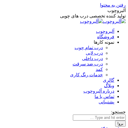
رفتن به محتوا
آلبروچوب
تولید کننده تخصصی درب های چوبی
آلبروچوب
فروشگاه
نمونه کارها
درب تمام چوب
درب لابی
درب داخلی
درب ضد سرقت
کمد
خدمات رنگ کاری
گالری
وبلاگ
درباره آلبروچوب
تماس با ما
پشتیبانی
جستجو: