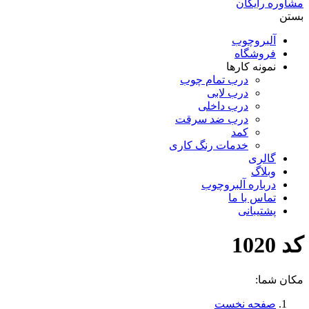
مشاوره رایگان
بستن
آلبروچوب
فروشگاه
نمونه کارها
درب تمام چوب
درب لابی
درب داخلی
درب ضد سرقت
کمد
خدمات رنگ کاری
گالری
وبلاگ
درباره آلبروچوب
تماس با ما
پشتیبانی
کد 1020
مکان شما:
صفحه نخست