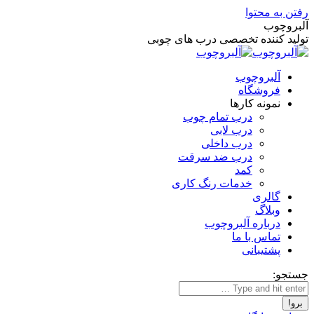
رفتن به محتوا
آلبروچوب
تولید کننده تخصصی درب های چوبی
آلبروچوب
فروشگاه
نمونه کارها
درب تمام چوب
درب لابی
درب داخلی
درب ضد سرقت
کمد
خدمات رنگ کاری
گالری
وبلاگ
درباره آلبروچوب
تماس با ما
پشتیبانی
جستجو: