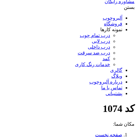
مشاوره رایگان
بستن
آلبروچوب
فروشگاه
نمونه کارها
درب تمام چوب
درب لابی
درب داخلی
درب ضد سرقت
کمد
خدمات رنگ کاری
گالری
وبلاگ
درباره آلبروچوب
تماس با ما
پشتیبانی
کد 1074
مکان شما:
صفحه نخست