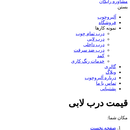
مشاوره رایگان
بستن
آلبروچوب
فروشگاه
نمونه کارها
درب تمام چوب
درب لابی
درب داخلی
درب ضد سرقت
کمد
خدمات رنگ کاری
گالری
وبلاگ
درباره آلبروچوب
تماس با ما
پشتیبانی
قیمت درب لابی
مکان شما:
صفحه نخست