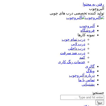
رفتن به محتوا
آلبروچوب
تولید کننده تخصصی درب های چوبی
آلبروچوب
فروشگاه
نمونه کارها
درب تمام چوب
درب لابی
درب داخلی
درب ضد سرقت
کمد
خدمات رنگ کاری
گالری
وبلاگ
درباره آلبروچوب
تماس با ما
پشتیبانی
جستجو: